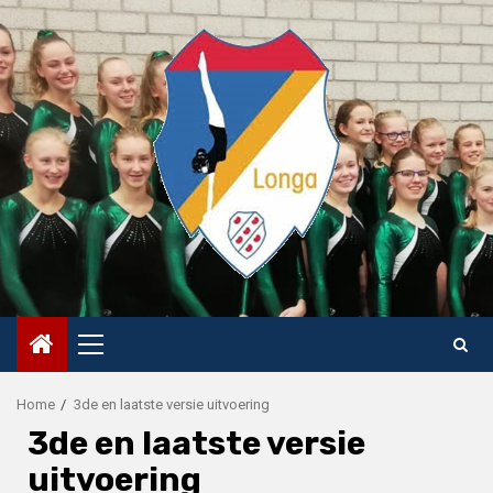
Skip
to
content
Primary
Menu
Home
3de en laatste versie uitvoering
3de en laatste versie
uitvoering