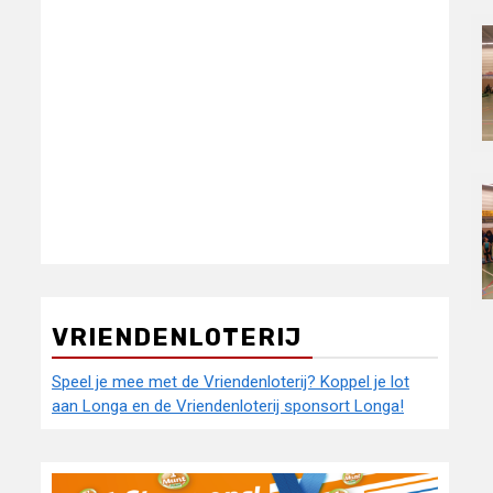
VRIENDENLOTERIJ
Speel je mee met de Vriendenloterij? Koppel je lot
aan Longa en de Vriendenloterij sponsort Longa!