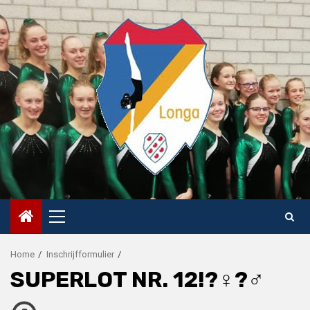
Skip
to
content
Primary
Menu
Home
Inschrijfformulier
SUPERLOT NR. 12!?‍♀️?‍♂️