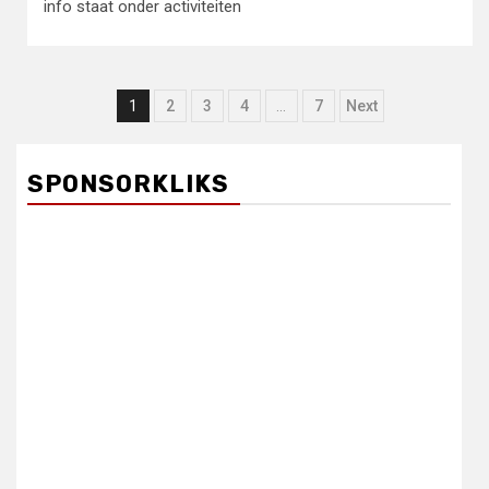
info staat onder activiteiten
Berichten
1
2
3
4
…
7
Next
paginering
SPONSORKLIKS