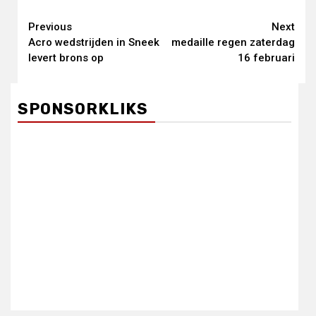
Continue
Previous
Next
Acro wedstrijden in Sneek
medaille regen zaterdag
Reading
levert brons op
16 februari
SPONSORKLIKS