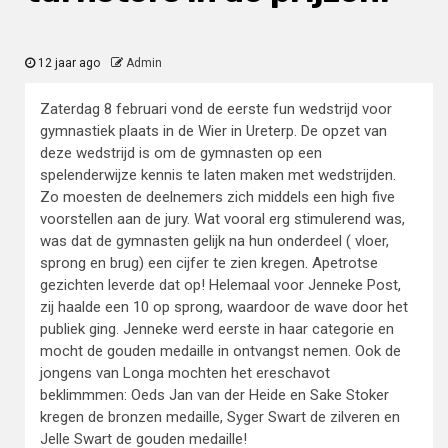
12 jaar ago
Admin
Zaterdag 8 februari vond de eerste fun wedstrijd voor
gymnastiek plaats in de Wier in Ureterp. De opzet van
deze wedstrijd is om de gymnasten op een
spelenderwijze kennis te laten maken met wedstrijden.
Zo moesten de deelnemers zich middels een high five
voorstellen aan de jury. Wat vooral erg stimulerend was,
was dat de gymnasten gelijk na hun onderdeel ( vloer,
sprong en brug) een cijfer te zien kregen. Apetrotse
gezichten leverde dat op! Helemaal voor Jenneke Post,
zij haalde een 10 op sprong, waardoor de wave door het
publiek ging. Jenneke werd eerste in haar categorie en
mocht de gouden medaille in ontvangst nemen. Ook de
jongens van Longa mochten het ereschavot
beklimmmen: Oeds Jan van der Heide en Sake Stoker
kregen de bronzen medaille, Syger Swart de zilveren en
Jelle Swart de gouden medaille!