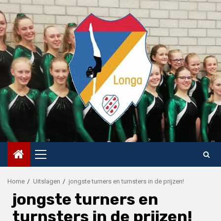
Skip
to
content
Primary
Menu
Home
Uitslagen
jongste turners en turnsters in de prijzen!
jongste turners en
turnsters in de prijzen!