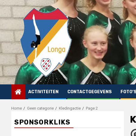
Skip
to
content
ACTIVITEITEN
CONTACTGEGEVENS
FOTO’
Home
Geen categorie
Kledingactie
Page 2
K
SPONSORKLIKS