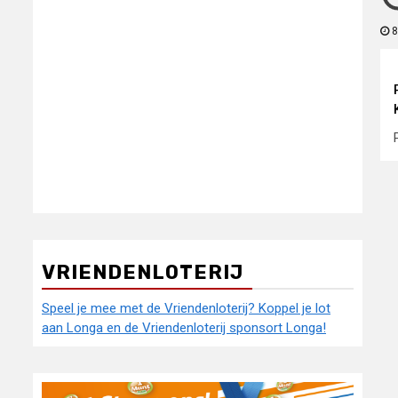
8
VRIENDENLOTERIJ
Speel je mee met de Vriendenloterij? Koppel je lot
aan Longa en de Vriendenloterij sponsort Longa!