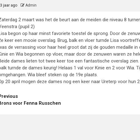
3 jaar ago
Admin
Zaterdag 2 maart was het de beurt aan de meiden die niveau 8 turnen.
Veenstra (pupil 2)
Lisa begon op haar minst favoriete toestel de sprong. Door de zenu
2e keer een mooie overslag. Brug, balk en vloer turnde Lisa voortreff
was de verrassing voor haar heel groot dat zij de gouden medaille i
Kinie en Wia begonnen op vloer, maar door de zenuwen waren ze helem
Beide dames lieten tot twee keer toe een fantastische overslag zien
balk turnde de dames keurig! Helaas 1 val voor Kinie en 2 voor Wia. Ti
omgehangen. Wia bleef steken op de 19e plaats.
Op 20 april mogen deze dames nog een keer naar Ureterp voor hun 2e
Continue
Previous
Brons voor Fenna Russchen
Reading