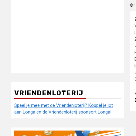
1
VRIENDENLOTERIJ
Speel je mee met de Vriendenloterij? Koppel je lot
aan Longa en de Vriendenloterij sponsort Longa!