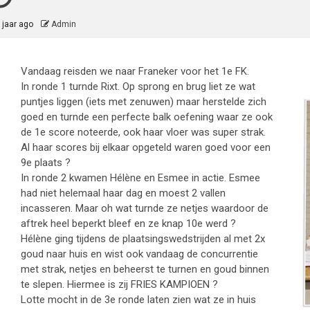
 jaar ago
Admin
Vandaag reisden we naar Franeker voor het 1e FK.
In ronde 1 turnde Rixt. Op sprong en brug liet ze wat
puntjes liggen (iets met zenuwen) maar herstelde zich
goed en turnde een perfecte balk oefening waar ze ook
de 1e score noteerde, ook haar vloer was super strak.
Al haar scores bij elkaar opgeteld waren goed voor een
9e plaats ?
In ronde 2 kwamen Hélène en Esmee in actie. Esmee
had niet helemaal haar dag en moest 2 vallen
incasseren. Maar oh wat turnde ze netjes waardoor de
aftrek heel beperkt bleef en ze knap 10e werd ?
Hélène ging tijdens de plaatsingswedstrijden al met 2x
goud naar huis en wist ook vandaag de concurrentie
met strak, netjes en beheerst te turnen en goud binnen
te slepen. Hiermee is zij FRIES KAMPIOEN ?
Lotte mocht in de 3e ronde laten zien wat ze in huis