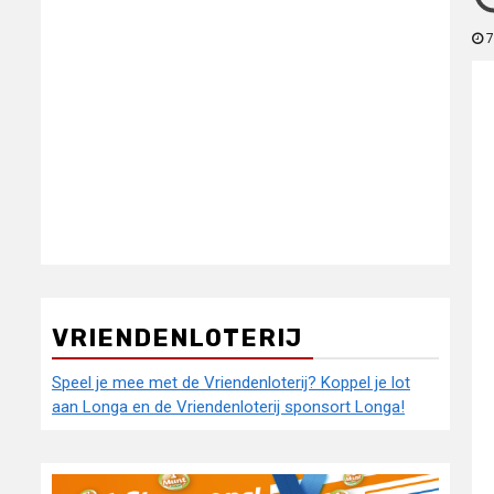
7
VRIENDENLOTERIJ
Speel je mee met de Vriendenloterij? Koppel je lot
aan Longa en de Vriendenloterij sponsort Longa!