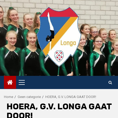
Skip
to
content
Primary
Menu
Home
Geen categorie
HOERA, G.V. LONGA GAAT DOOR!
HOERA, G.V. LONGA GAAT
DOOR!