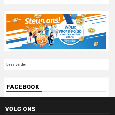
:
Lees verder
HOERA,
G.V.
LONGA
FACEBOOK
GAAT
DOOR!
VOLG ONS